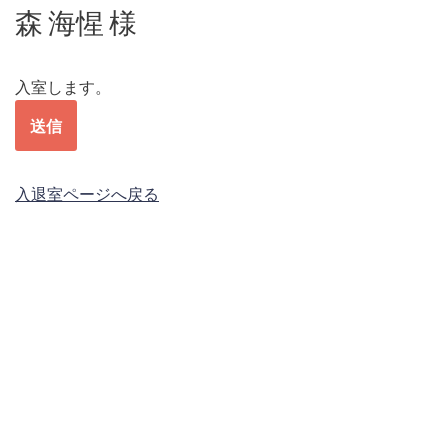
森 海惺 様
コ
ン
入室します。
テ
ン
ツ
へ
入退室ページへ戻る
ス
キ
ッ
プ