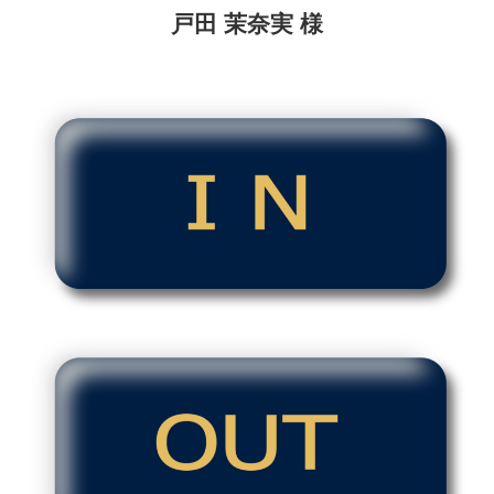
戸田 茉奈実 様
コ
ン
テ
ン
ツ
へ
ス
キ
ッ
プ