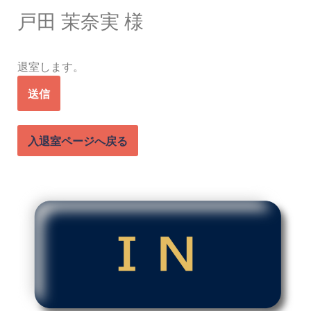
戸田 茉奈実 様
コ
ン
退室します。
テ
ン
ツ
へ
入退室ページへ戻る
ス
キ
ッ
プ