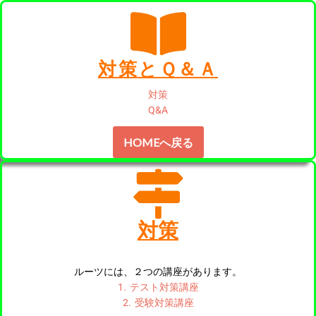
コ
ン
対策とＱ＆Ａ
テ
ン
対策
ツ
Q&A
へ
HOMEへ戻る
ス
キ
ッ
プ
対策
ルーツには、２つの講座があります。
1. テスト対策講座
2. 受験対策講座